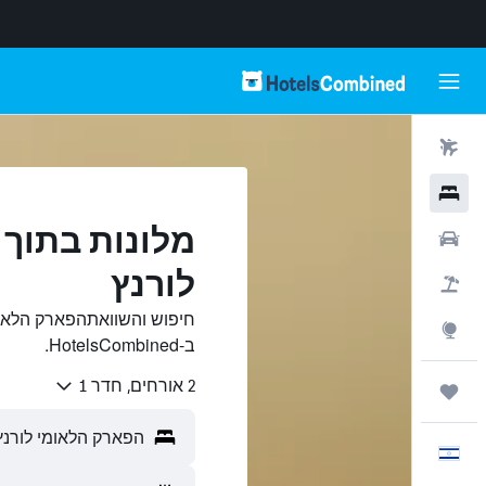
טיסות
מלונות
מלונות בתוך
רכבים
לורנץ
חבילות
חיפוש והשוואתהפארק הלאומ
Explore
ב-HotelsCombined.
2 אורחים, חדר 1
טיולים ונסיעות
עִבְרִית