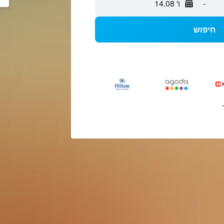
-
ו' 14.08
חיפוש