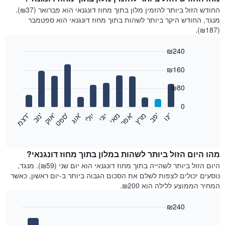
החודש הזול ביותר להזמין מלון בתוך מחוז דונגנאי הוא פברואר (₪37).
מנגד, החודש היקר ביותר לשהות בתוך מחוז דונגנאי הוא ספטמבר
(₪187).
₪240
Bar
Chart
₪160
graphic.
chart
with
12
₪80
bars.
0
התרשים
'
'
מרץ
'
מאי
יוני
יולי
'
'
'
'
'
י
נ
ו
פ
ב​​​​​​​
א
פ
ר
א
ו
ג
ס
פ
ט
א
ו
ק
נ
ו
ב
ד
צ
מ
הבא
End
of
מציג
interactive
את
chart
מחיר
מהו היום הזול ביותר לשהות במלון בתוך מחוז דונגנאי?
הממוצע
היום הזול ביותר לשהייה בתוך מחוז דונגנאי הוא יום שני (₪59). מנגד,
של
נוסעים יכולים לצפות לשלם את הסכום הגבוה ביותר ב-יום ראשון, כאשר
חדר
המחיר הממוצע ללילה הוא ₪200.
בכל
חודש
₪240
התרשים
Bar
כולל
Chart
graphic.