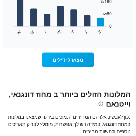
chart
₪160
1
with
ציר
7
₪80
X
bars.
המציגים
חודשים.
0
התרשים
התרשים
'
'
'
'
'
'
ש
'
א
ה
ד
ב
ג
ו
הבא
End
כולל
of
מציג
interactive
1
את
chart
ציר
מחיר
Y
הממוצע
מצאו לי דילים
המציגים
של
את
חדר
המחיר
לכל
הממוצע
יום
של
בשבוע
חדר
התרשים
המלונות הזולים ביותר ב מחוז דונגנאי,
כולל
וייטנאם
1
ציר
X
נכון לעכשיו, אלו הם המחירים הנמוכים ביותר שמצאנו במלונות
המציגים
במחוז דונגנאי. במידה ויש לך אפשרות, מומלץ לבדוק תאריכים
את
נוספים ולהשוות מחירים.
ימי