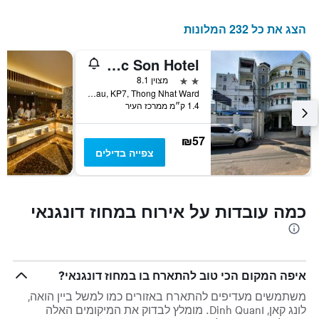
השבוע.
התרשים
הצג את כל 232 המלונות
כולל
1
ציר
Ngoc Son Hotel
Y
2 כוכבים
מצוין 8.1
המציג
K10, Vo Thi Sau, KP7, Thong Nhat Ward, ביין הואה, וייטנאם
את
1.4 ק״מ ממרכז העיר
מחיר
הממוצע
של
₪57
חדר
צפייה בדילים
כמה עובדות על אירוח במחוז דונגנאי
איפה המקום הכי טוב להתארח בו במחוז דונגנאי?
משתמשים מעדיפים להתארח באזורים כמו למשל ביין הואה,
לונג קאן, וDinh Quan. מומלץ לבדוק את המיקומים האלה