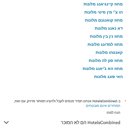
מחוז קיינגיאנג מלונות
הו צ'י מין סיטי מלונות
מחוז קואנגנם מלונות
דא נאנג מלונות
מחוז נין בין מלונות
מחוז למדונג מלונות
קאנטהו מלונות
מחוז סון לה מלונות
מחוז הא ג'יאנג מלונות
האי פונג מלונות
מחוז בין דין מלונות
מחוז לונג אן מלונות
מחוז קואנגנין מלונות
*
ב-HotelsCombined אנחנו תמיד מנסים לקבל ולהציג תמחור מדויק, עם זאת,
המחירים אינם מובטחים
.
מחוז בא ריה-וונג טאו מלונות
הנה למה:
מחוז בין טהואן מלונות
HotelsCombined הם לא המוכר
מחוז הואה בין מלונות