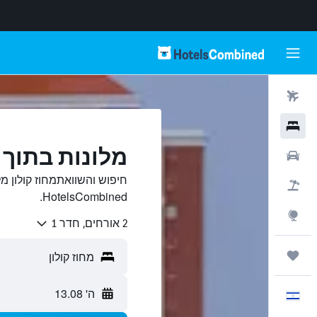
טיסות
מלונות
מלונות בתוך מ
רכבים
חיפוש והשוואתמחוז קולון מ
חבילות
HotelsCombined.
Explore
2 אורחים, חדר 1
טיולים ונסיעות
ה' 13.08
עִבְרִית