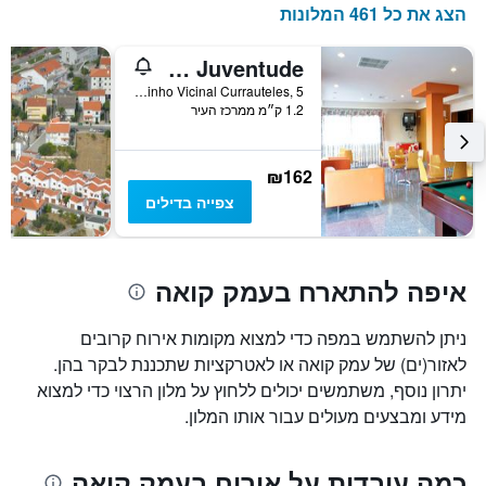
הצג את כל 461 המלונות
HI Foz Coa - Pousada de Juventude
Caminho Vicinal Currauteles, 5, וילבה נובה דה פוז קואה, מחוז גווארדה, פורטוגל
1.2 ק״מ ממרכז העיר
₪162
צפייה בדילים
איפה להתארח בעמק קואה
ניתן להשתמש במפה כדי למצוא מקומות אירוח קרובים
לאזור(ים) של עמק קואה או לאטרקציות שתכננת לבקר בהן.
יתרון נוסף, משתמשים יכולים ללחוץ על מלון הרצוי כדי למצוא
מידע ומבצעים מעולים עבור אותו המלון.
כמה עובדות על אירוח בעמק קואה