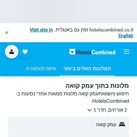
hotelscombined.co.il
זמין גם באנגלית.
Visit site in
English
המלונות הזולים ביותר
איפה להתארח
מלונות בתוך עמק קואה
חיפוש והשוואתעמק קואה מלונות ממאות אתרי נסיעות ב-
HotelsCombined.
2 אורחים, חדר 1
עמק קואה