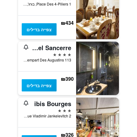
1 Place Des 4-Piliers, בורג', מחוז שר, צרפת
₪434
צפייה בדילים
Panoramic Hotel Sancerre
4 כוכבים
113 Rempart Des Augustins, סנסר, מחוז שר, צרפת
₪390
צפייה בדילים
ibis Bourges
3 כוכבים
2 Rue Vladimir Jankelevitch, בורג', מחוז שר, צרפת
₪326