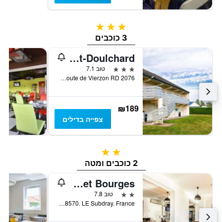
3 כוכבים
3 כוכבים
Campanile Bourges Nord - Saint-Doulchard
3 כוכבים
טוב 7.1
Le Detour du Pave, Route de Vierzon RD 2076, סנט דושאר, מחוז שר, צרפת
₪189
צפייה בדילים
2 כוכבים
2 כוכבים ומטה
Ibis Budget Bourges
2 כוכבים
טוב 7.8
Zac César. 18570. LE Subdray. France Zac César. 18570. LE Subdray. France, לה סודרה, מחוז שר, צרפת