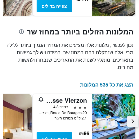
חדר
צפייה בדילים
המלונות הזולים ביותר במחוז שר
נכון לעכשיו, מלונות אלה מציעים את המחיר הנמוך ביותר ללילה
מבין אלה שנתקלנו בהם במחוז שר. במידה ויש לך גמישות
בתאריכים, מומלץ לשנות את התאריכים שנבחרו ולהשוות
מחירים.
הצג את כל 535 המלונות
Premiere Classe Vierzon
3 כוכבים
בסדר 4.8
20 Route De Bourges, ויירזו, מחוז שר, צרפת
2.1 ק״מ ממרכז העיר
₪96
צפייה בדילים