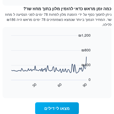
1
את
chart
ציר
מחיר
כמה זמן מראש כדאי להזמין מלון בתוך מחוז שר?
Y
הממוצע
ניתן לחסוך כסף על ידי הזמנת מלון לפחות 78 ימים לפני הנסיעה ל מחוז
המציגים
של
שר. המחיר הנמוך ביותר שנמצא כשמזמינים 78 ימים מראש היה ₪186
את
חדר
ללילה.
המחיר
לכל
הממוצע
יום
₪1,200
של
בשבוע
חדר
Line
התרשים
Chart
graphic.
chart
כולל
with
₪800
1
90
ציר
data
X
points.
₪400
המציגים
את
התרשים
ימי
הבא
0
השבוע.
מציג
30
60
90
התרשים
כיצד
End
of
כולל
משתנה
interactive
1
מחיר
chart
ציר
החדר
Y
ככל
מצאו לי דילים
המציג
שמתקרב