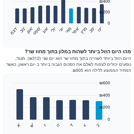
₪400
graphic.
chart
with
12
₪200
bars.
0
התרשים
'
'
מרץ
'
מאי
יוני
יולי
'
'
'
'
'
י
נ
ו
פ
ב​​​​​​​
א
פ
ר
א
ו
ג
ס
פ
ט
א
ו
ק
נ
ו
ב
ד
צ
מ
הבא
End
of
מציג
interactive
את
chart
מחיר
מהו היום הזול ביותר לשהות במלון בתוך מחוז שר?
הממוצע
היום הזול ביותר לשהייה בתוך מחוז שר הוא יום שני (₪312). מנגד,
של
נוסעים יכולים לצפות לשלם את הסכום הגבוה ביותר ב-יום ראשון, כאשר
חדר
המחיר הממוצע ללילה הוא ₪505.
בכל
חודש
₪600
התרשים
Bar
כולל
Chart
graphic.
chart
₪400
1
with
ציר
7
₪200
X
bars.
המציגים
חודשים.
0
התרשים
התרשים
'
'
'
'
'
'
ש
'
א
ה
ד
ב
ג
ו
הבא
End
כולל
of
מציג
interactive