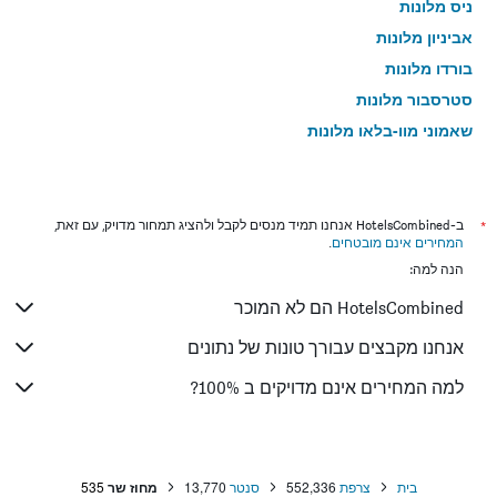
ניס מלונות
אביניון מלונות
בורדו מלונות
סטרסבור מלונות
שאמוני מון-בלאן מלונות
מולהאוס מלונות
*
ב-HotelsCombined אנחנו תמיד מנסים לקבל ולהציג תמחור מדויק, עם זאת,
המחירים אינם מובטחים
.
הנה למה:
HotelsCombined הם לא המוכר
אנחנו מקבצים עבורך טונות של נתונים
למה המחירים אינם מדויקים ב 100%?
בית
צרפת
552,336
סנטר
13,770
מחוז שר
535