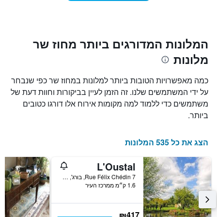
את
מועד
מחיר
השהות
הממוצע
התרשים
של
כולל1
חדר
ציר
המלונות המדורגים ביותר מחוז שר
X
מלונות
המציגים
את
מספר
כמה מאפשרויות הטובות ביותר למלונות במחוז שר כפי שנבחר
הימים
על ידי המשתמשים שלנו. זה הזמן לעיין בביקורות וחוות דעת של
שנותרו
משתמשים כדי ללמוד למה מקומות אירוח אלו דורגו כטובים
עד
למועד
ביותר.
השהות
התרשים
כולל
הצג את כל 535 המלונות
1
ציר
L'Oustal
Y
המציג
7 Rue Félix Chédin, בורג', מחוז שר, צרפת
1.6 ק״מ ממרכז העיר
את
מחיר
הממוצע
של
₪417