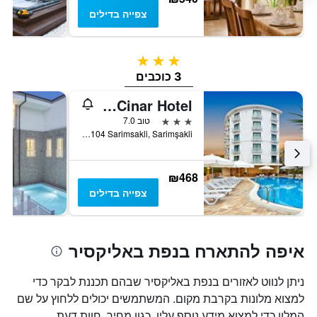
צפייה בדילים
3 כוכבים
3 כוכבים
Ayvalik Cinar Hotel
3 כוכבים
טוב 7.0
Ilkkursun Mah. Ataturk Bulvari No:104 Sarimsakli, Sarimşakli, טורקיה
₪468
צפייה בדילים
איפה להתארח בנפת באליקסיר
ניתן לנווט לאזורים בנפת באליקסיר שבהם תכננת לבקר כדי
למצוא מלונות בקרבת מקום. המשתמשים יכולים ללחוץ על שם
המלון כדי למצוא מידע נוסף עליו, כגון מחיר, חוות דעת