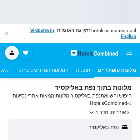
hotelscombined.co.il
זמין גם באנגלית.
Visit site in
English
מלונות פופולריים
תובנות
המלונות המדורגים ביותר
המלונ
מלונות בתוך נפת באליקסיר
חיפוש והשוואתנפת באליקסיר מלונות ממאות אתרי נסיעות
ב-HotelsCombined.
2 אורחים, חדר 1
נפת באליקסיר