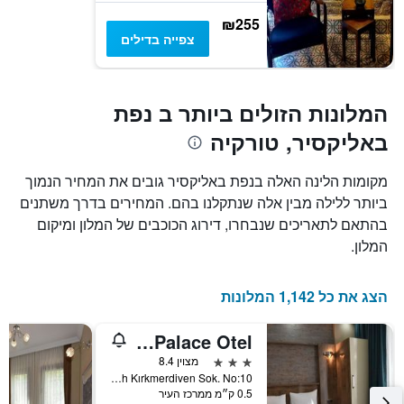
של
₪255
חדר
צפייה בדילים
המלונות הזולים ביותר ב נפת
באליקסיר, טורקיה
מקומות הלינה האלה בנפת באליקסיר גובים את המחיר הנמוך
ביותר ללילה מבין אלה שנתקלנו בהם. המחירים בדרך משתנים
בהתאם לתאריכים שנבחרו, דירוג הכוכבים של המלון ומיקום
המלון.
הצג את כל 1,142 המלונות
Tüm Palace Otel
3 כוכבים
מצוין 8.4
Haydar Çavuş Mah Kırkmerdiven Sok. No:10, באנדירמה, טורקיה
0.5 ק״מ ממרכז העיר