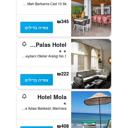
Hayrettinpasa Mah Barbaros Cad 10 Sk, אייבאליק, טורקיה
₪345
צפייה בדילים
Ayvalik Palas Hotel
2 כוכבים
Gümrük Meydani Oteller Araligi No.1, אייבאליק, טורקיה
₪222
צפייה בדילים
Hotel Mola
כוכב 1
Kole Plaji No:1 Marmara Adası Balıkesir, Marmara, טורקיה
₪408