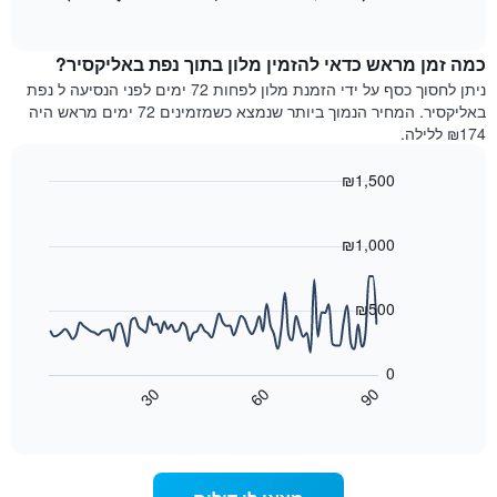
כולל
of
מציג
interactive
1
את
chart
ציר
מחיר
כמה זמן מראש כדאי להזמין מלון בתוך נפת באליקסיר?
Y
הממוצע
ניתן לחסוך כסף על ידי הזמנת מלון לפחות 72 ימים לפני הנסיעה ל נפת
המציגים
של
באליקסיר. המחיר הנמוך ביותר שנמצא כשמזמינים 72 ימים מראש היה
את
חדר
₪174 ללילה.
המחיר
לכל
הממוצע
יום
₪1,500
של
בשבוע
חדר
Line
התרשים
Chart
graphic.
chart
כולל
with
₪1,000
1
90
ציר
data
X
points.
₪500
המציגים
את
התרשים
ימי
הבא
0
השבוע.
מציג
30
60
90
התרשים
כיצד
End
of
כולל
משתנה
interactive
1
מחיר
chart
ציר
החדר
Y
ככל