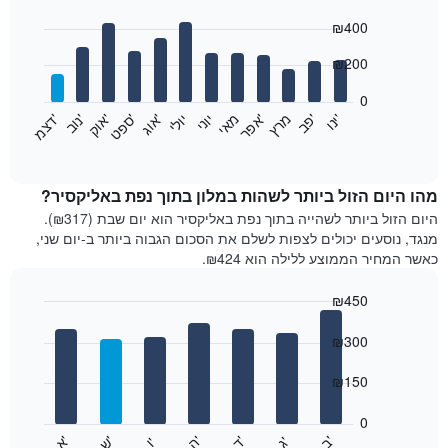
Bar
Chart
₪400
graphic.
chart
with
12
₪200
bars.
0
התרשים
'
'
מרץ
'
מאי
יוני
יולי
'
'
'
'
'
י
נ
ו
פ
ב​​​​​​​
א
פ
ר
א
ו
ג
ס
פ
ט
א
ו
ק
נ
ו
ב
ד
צ
מ
הבא
End
of
מציג
interactive
את
chart
מחיר
מהו היום הזול ביותר לשהות במלון בתוך נפת באליקסיר?
הממוצע
היום הזול ביותר לשהייה בתוך נפת באליקסיר הוא יום שבת (₪317).
של
מנגד, נוסעים יכולים לצפות לשלם את הסכום הגבוה ביותר ב-יום שני,
חדר
כאשר המחיר הממוצע ללילה הוא ₪424.
בכל
חודש
₪450
התרשים
Bar
כולל
Chart
graphic.
chart
₪300
1
with
ציר
7
₪150
X
bars.
המציגים
חודשים.
0
התרשים
התרשים
'
'
'
'
'
'
ש
'
א
ה
ד
ב
ג
ו
הבא
End