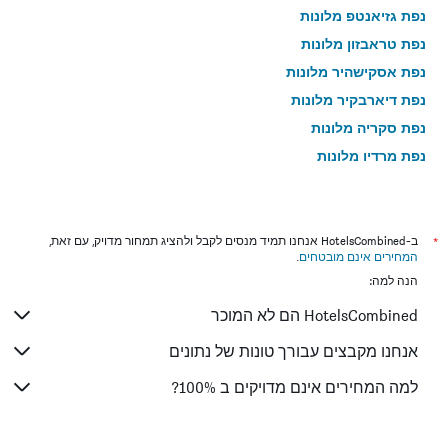
נפת גזיאנטפ מלונות
נפת טראבזון מלונות
נפת אסקישהיר מלונות
נפת דיארבקיר מלונות
נפת סקריה מלונות
נפת מרדין מלונות
נפת קוג'אלי מלונות
נפת אדאנה מלונות
נפת בורסה מלונות
*
ב-HotelsCombined אנחנו תמיד מנסים לקבל ולהציג תמחור מדויק, עם זאת,
המחירים אינם מובטחים
.
נפת ריזה מלונות
הנה למה:
נפת טקירדה מלונות
HotelsCombined הם לא המוכר
נפת אנקרה מלונות
נפת בולו מלונות
אנחנו מקבצים עבורך טונות של נתונים
מפת אמאסיה מלונות
למה המחירים אינם מדויקים ב 100%?
נפת קוניה מלונות
נפת נבשהיר מלונות