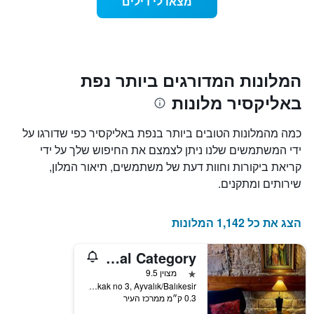
מצאו לי דילים
המציג
שמתקרב
את
מועד
מחיר
השהות
הממוצע
התרשים
של
כולל1
חדר
ציר
המלונות המדורגים ביותר נפת
X
באליקסיר מלונות
המציגים
את
מספר
כמה מהמלונות הטובים ביותר בנפת באליקסיר כפי שדורגו על
הימים
ידי המשתמשים שלנו ניתן לצמצם את החיפוש שלך על ידי
שנותרו
קריאת ביקורות וחוות דעת של משתמשים, תיאור המלון,
עד
למועד
שירותים ומתקנים.
השהות
התרשים
כולל
הצג את כל 1,142 המלונות
1
ציר
Kidalyo Hotel - Special Category
Y
המציג
כוכב 1
מצוין 9.5
את
Sakarya Mahallesi, 26022 Sokak no 3, Ayvalık/Balıkesir, אייבאליק, טורקיה
0.3 ק״מ ממרכז העיר
מחיר
הממוצע