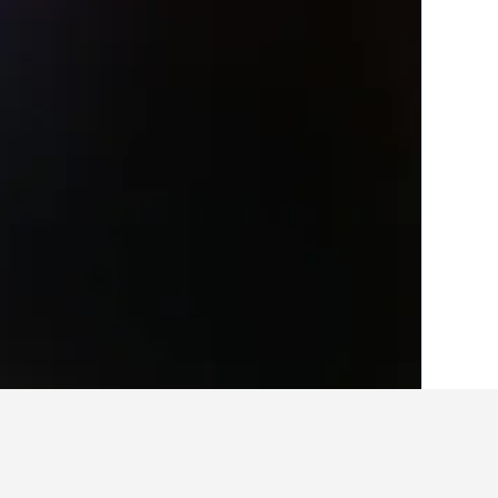
בית
רומניה
44,547
מחוז ביחור
1,393
i