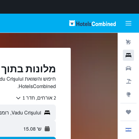
טיסות
מלונות
מלונות בתוך Vadu Crişului
רכבים
חבילות
HotelsCombined.
Explore
2 אורחים, חדר 1
טיולים ונסיעות
ש' 15.08
עִבְרִית