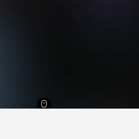
21
Vadu Crişulu