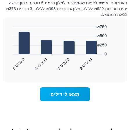
האחרונים. אפשר לצפות שהמחירים למלון ברמת 5 כוכבים בתוך ורשה
יהיו בסביבות ₪622 ללילה, מלון 4 כוכבים ₪398 ללילה, 3 כוכבים ₪373
ללילה בממוצע.
₪750
Bar
Chart
₪500
graphic.
chart
with
₪250
4
bars.
0
כ
ם
כ
ם
כ
ם
כ
ם
התרשים
2
ו
כ
ב
י
3
ו
כ
ב
י
4
ו
כ
ב
י
5
ו
כ
ב
י
הבא
End
of
מציג
interactive
את
chart
המחיר
הממוצע
מצאו לי דילים
לחדר
זוגי
בשלושת
הימים
האחרונים,
לפי
דירוג