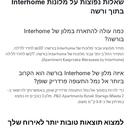
שאלות נפוצות על מלונות Interhome
כוכבים
בתוך ורשה
התרשים
כולל
1
ציר
כמה עולה להתארח במלון של Interhome
X
בורשה?
המציגים
קטגוריות
מחיר ממוצע עבור מלונות של Interhome בורשה: ₪337 לחדר ללילה.
מלונות
לפי
המחיר הזול ביותר עבור מלונות של Interhome בורשה: ₪177 לחדר ללילה
דירוג
(Apartment Kasprzaka Warszawa by Interhome).
כוכבים.
התרשים
איזה מלון של Interhome בורשה הוא הקרוב
מציג
ביותר אל נמל התעופה פרדריק שופן?
1
ציר
כדי להיות בסמוך אל נמל התעופה פרדריק שופן, באפשרותך להישאר ב-
Y
P&O Apartments Rynek Starego Miasta 2. מלון 3 כוכבים זה נמצא
עם
במרחק של כ-9.8 ק״מ משם.
המחיר
הממוצע
לחדר
זוגי
למצוא תוצאות טובות יותר לאירוח שלך
בשלושת