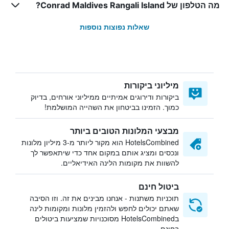
מה הטלפון של Conrad Maldives Rangali Island?
שאלות נפוצות נוספות
מיליוני ביקורות
ביקורות ודירוגים אמיתיים ממיליוני אורחים, בדיוק
כמוך. הזמינו בביטחון את השהייה המושלמת!
מבצעי המלונות הטובים ביותר
HotelsCombined הוא מקור ליותר מ-3 מיליון מלונות
ונכסים ומציג אותם במקום אחד כדי שיתאפשר לך
להשוות את מקומות הלינה האידיאליים.
ביטול חינם
תוכניות משתנות - אנחנו מבינים את זה. וזו הסיבה
שאתם יכולים לחפש ולהזמין מלונות ומקומות לינה
בHotelsCombined מסוכנויות שמציעות ביטולים
בחינם