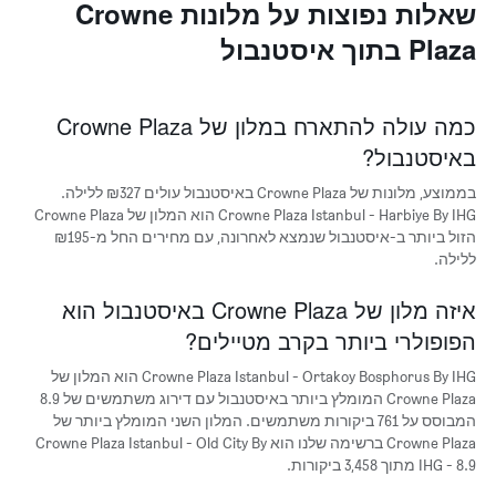
כולל
שאלות נפוצות על מלונות Crowne
1
Plaza בתוך איסטנבול
ציר
X
המציגים
את
כמה עולה להתארח במלון של Crowne Plaza
ימי
באיסטנבול?
השבוע.
התרשים
בממוצע, מלונות של Crowne Plaza באיסטנבול עולים ₪327 ללילה.
כולל
1
Crowne Plaza Istanbul - Harbiye By IHG הוא המלון של Crowne Plaza
ציר
הזול ביותר ב-איסטנבול שנמצא לאחרונה, עם מחירים החל מ-₪195
Y
ללילה.
המציג
את
איזה מלון של Crowne Plaza באיסטנבול הוא
מחיר
הפופולרי ביותר בקרב מטיילים?
הממוצע
של
Crowne Plaza Istanbul - Ortakoy Bosphorus By IHG הוא המלון של
חדר
Crowne Plaza המומלץ ביותר באיסטנבול עם דירוג משתמשים של 8.9
המבוסס על 761 ביקורות משתמשים. המלון השני המומלץ ביותר של
Crowne Plaza ברשימה שלנו הוא Crowne Plaza Istanbul - Old City By
IHG - 8.9 מתוך 3,458 ביקורות.