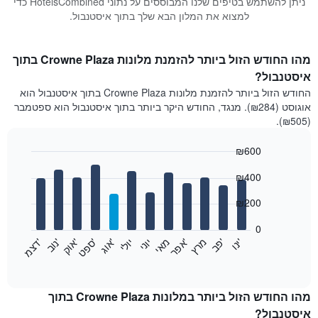
ניתן להשתמש בטיפים שלנו המבוססים על נתוני HotelsCombined כדי
למצוא את המלון הבא שלך בתוך איסטנבול.
מהו החודש הזול ביותר להזמנת מלונות Crowne Plaza בתוך
איסטנבול?
החודש הזול ביותר להזמנת מלונות Crowne Plaza בתוך איסטנבול הוא
אוגוסט (₪284). מנגד, החודש היקר ביותר בתוך איסטנבול הוא ספטמבר
(₪505).
₪600
Bar
Chart
₪400
graphic.
chart
with
12
₪200
bars.
0
התרשים
'
'
מרץ
'
מאי
יוני
יולי
'
'
'
'
'
י
נ
ו
פ
ב​​​​​​​
א
פ
ר
א
ו
ג
ס
פ
ט
א
ו
ק
נ
ו
ב
ד
צ
מ
הבא
End
of
מציג
interactive
את
chart
מחיר
מהו החודש הזול ביותר במלונות Crowne Plaza בתוך
הממוצע
איסטנבול?