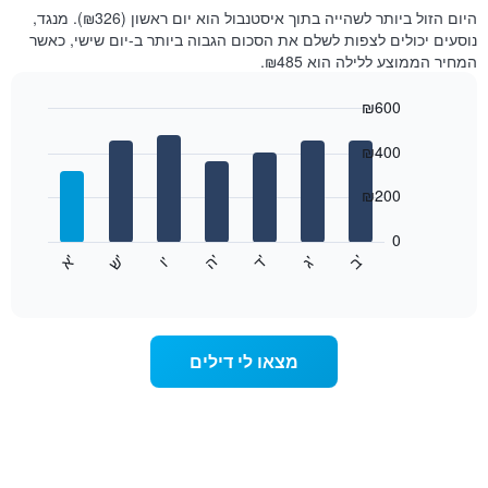
של
היום הזול ביותר לשהייה בתוך איסטנבול הוא יום ראשון (₪326). מנגד,
חדר
נוסעים יכולים לצפות לשלם את הסכום הגבוה ביותר ב-יום שישי, כאשר
בכל
המחיר הממוצע ללילה הוא ₪485.
חודש
התרשים
₪600
כולל
1
Bar
Chart
graphic.
ציר
chart
₪400
with
X
7
המציגים
₪200
bars.
חודשים.
התרשים
0
התרשים
כולל
'
'
'
'
'
'
ש
'
א
ה
ד
ב
ג
ו
הבא
End
1
of
מציג
ציר
interactive
את
chart
Y
מחיר
המציגים
הממוצע
את
מצאו לי דילים
של
המחיר
חדר
הממוצע
לכל
של
יום
חדר
בשבוע
התרשים