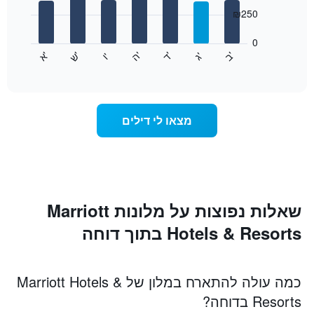
7
₪250
bars.
0
התרשים
'
'
'
'
'
'
ש
'
א
ה
ד
ב
ג
ו
הבא
End
of
מציג
interactive
את
chart
מחיר
הממוצע
מצאו לי דילים
של
חדר
לכל
יום
בשבוע
התרשים
כולל
שאלות נפוצות על מלונות Marriott
1
Hotels & Resorts בתוך דוחה
ציר
X
המציגים
את
כמה עולה להתארח במלון של Marriott Hotels &
ימי
Resorts בדוחה?
השבוע.
התרשים