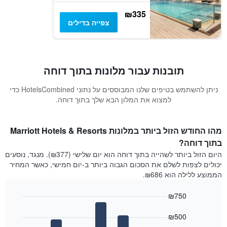
₪335
צפייה בדילים
תובנות עבור מלונות בתוך דוחה
ניתן להשתמש בטיפים שלנו המבוססים על נתוני HotelsCombined כדי
למצוא את המלון הבא שלך בתוך דוחה.
מהו החודש הזול ביותר במלונות Marriott Hotels & Resorts
בתוך דוחה?
היום הזול ביותר לשהייה בתוך דוחה הוא יום שלישי (₪377). מנגד, נוסעים
יכולים לצפות לשלם את הסכום הגבוה ביותר ב-יום חמישי, כאשר המחיר
הממוצע ללילה הוא ₪686.
₪750
Bar
Chart
graphic.
chart
₪500
with