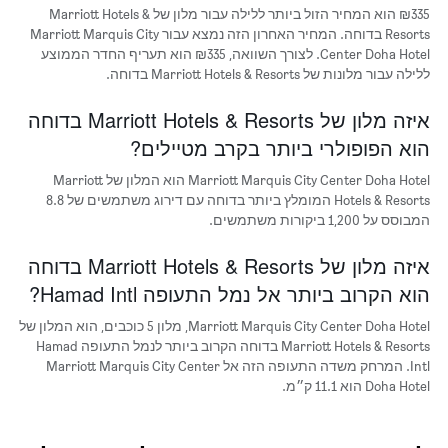
₪335 הוא המחיר הזול ביותר ללילה עבור מלון של Marriott Hotels &
כולל
1
Resorts בדוחה. המחיר האחרון הזה נמצא עבור Marriott Marquis City
ציר
Center Doha Hotel. לצורך השוואה, ₪335 הוא תעריף החדר הממוצע
Y
ללילה עבור מלונות של Marriott Hotels & Resorts בדוחה.
המציג
את
איזה מלון של Marriott Hotels & Resorts בדוחה
מחיר
הוא הפופולרי ביותר בקרב מטיילים?
הממוצע
של
Marriott Marquis City Center Doha Hotel הוא המלון של Marriott
חדר
Hotels & Resorts המומלץ ביותר בדוחה עם דירוג משתמשים של 8.8
המבוסס על 1,200 ביקורות משתמשים.
איזה מלון של Marriott Hotels & Resorts בדוחה
הוא הקרוב ביותר אל נמל התעופה Hamad Intl?
Marriott Marquis City Center Doha Hotel, מלון 5 כוכבים, הוא המלון של
Marriott Hotels & Resorts בדוחה הקרוב ביותר לנמל התעופה Hamad
Intl. המרחק משדה התעופה הזה אל Marriott Marquis City Center
Doha Hotel הוא 11.1 ק״מ.